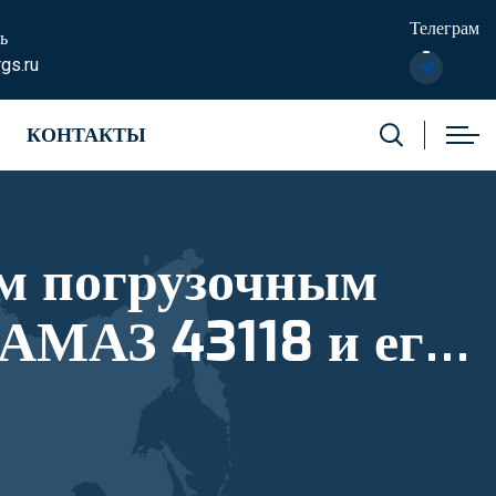
Телеграм
ь
gs.ru
КОНТАКТЫ
м погрузочным
АМАЗ 43118 и его
тровый номер