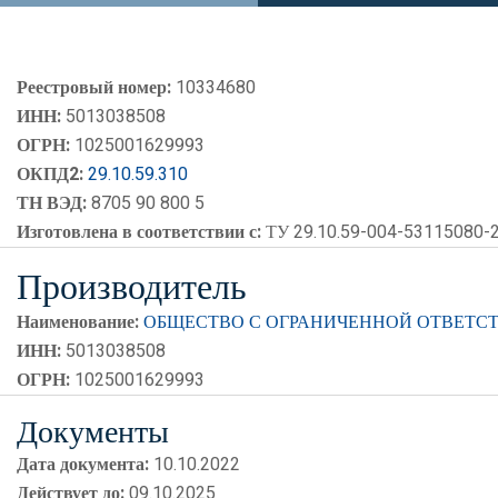
Реестровый номер:
10334680
ИНН:
5013038508
ОГРН:
1025001629993
ОКПД2:
29.10.59.310
ТН ВЭД:
8705 90 800 5
Изготовлена в соответствии с:
ТУ 29.10.59-004-53115080-
Производитель
Наименование:
ОБЩЕСТВО С ОГРАНИЧЕННОЙ ОТВЕТСТ
ИНН:
5013038508
ОГРН:
1025001629993
Документы
Дата документа:
10.10.2022
Действует до:
09.10.2025