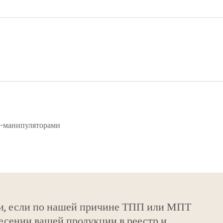
и-манипуляторами
и, если по нашей причине ТПП или МПТ
есении вашей продукции в реестр и