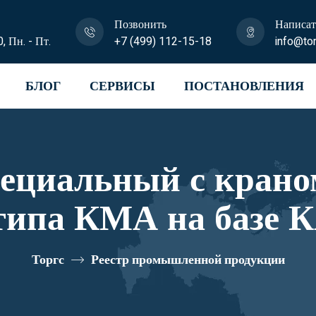
Позвонить
Написат
0, Пн. - Пт.
+7 (499) 112-15-18
info@tor
БЛОГ
СЕРВИСЫ
ПОСТАНОВЛЕНИЯ
пециальный с крано
типа КМА на базе К
 41К33N-Z040 реес
Торгс
Реестр промышленной продукции
10334680