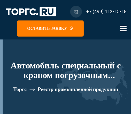
+7 (499) 112-15-18
ОСТАВИТЬ ЗАЯВКУ
Автомобиль специальный с
краном погрузочным
гидравлическим типа КМА на
Торгс
Реестр промышленной продукции
базе КАМАЗ 65115 и его
модификации 62K02N-Z027
реестровый номер 10334694