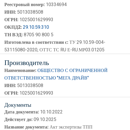
Реестровый номер:
10334694
ИНН:
5013038508
ОГРН:
1025001629993
ОКПД2:
29.10.59.310
ТН ВЭД:
8705 90 800 5
Изготовлена в соответствии с:
ТУ 29.10.59-004-
53115080-2020, ОТТС ТС RU Е-RU.МР03.01205
Производитель
Наименование:
ОБЩЕСТВО С ОГРАНИЧЕННОЙ
ОТВЕТСТВЕННОСТЬЮ "МЕГА ДРАЙВ"
ИНН:
5013038508
ОГРН:
1025001629993
Документы
Дата документа:
10.10.2022
Действует до:
09.10.2025
Название документа:
Акт экспертизы ТПП