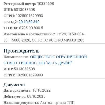
Реестровый номер:
10334698
ИНН:
5013038508
ОГРН:
1025001629993
ОКПД2:
29.10.59.310
ТН ВЭД:
8705 90 800 5
Изготовлена в соответствии с:
ТУ 29.10.59-004-
53115080-2020, ОТТС ТС RU Е-RU.МР03.01205
Производитель
Наименование:
ОБЩЕСТВО С ОГРАНИЧЕННОЙ
ОТВЕТСТВЕННОСТЬЮ "МЕГА ДРАЙВ"
ИНН:
5013038508
ОГРН:
1025001629993
Документы
Дата документа:
10.10.2022
Действует до:
09.10.2025
Название документа:
Акт экспертизы ТПП