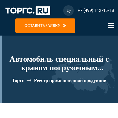
+7 (499) 112-15-18
ОСТАВИТЬ ЗАЯВКУ
Автомобиль специальный с
краном погрузочным
гидравлическим типа КМА на
Торгс
Реестр промышленной продукции
базе КАМАЗ 65115 и его
модификации 62K01N-L240
реестровый номер 10334698