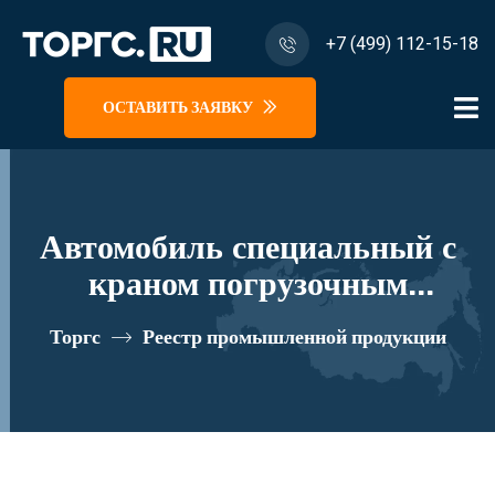
+7 (499) 112-15-18
ОСТАВИТЬ ЗАЯВКУ
Автомобиль специальный с
краном погрузочным
гидравлическим типа КМА на
Торгс
Реестр промышленной продукции
базе УРАЛ 4320 и его
модификации U1K02N-Z028
реестровый номер 10334719