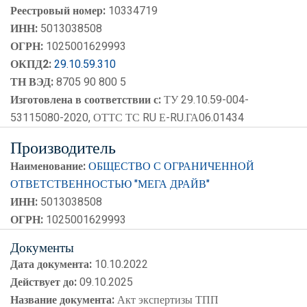
Реестровый номер:
10334719
ИНН:
5013038508
ОГРН:
1025001629993
ОКПД2:
29.10.59.310
ТН ВЭД:
8705 90 800 5
Изготовлена в соответствии с:
ТУ 29.10.59-004-
53115080-2020, ОТТС ТС RU Е-RU.ГА06.01434
Производитель
Наименование:
ОБЩЕСТВО С ОГРАНИЧЕННОЙ
ОТВЕТСТВЕННОСТЬЮ "МЕГА ДРАЙВ"
ИНН:
5013038508
ОГРН:
1025001629993
Документы
Дата документа:
10.10.2022
Действует до:
09.10.2025
Название документа:
Акт экспертизы ТПП