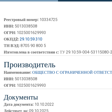
Реестровый номер:
10334725
ИНН:
5013038508
ОГРН:
1025001629993
ОКПД2:
29.10.59.310
ТН ВЭД:
8705 90 800 5
Изготовлена в соответствии с:
ТУ 29.10.59-004-53115080-
Производитель
Наименование:
ОБЩЕСТВО С ОГРАНИЧЕННОЙ ОТВЕТСТ
ИНН:
5013038508
ОГРН:
1025001629993
Документы
Дата документа:
10.10.2022
Действует до:
09.10.2025