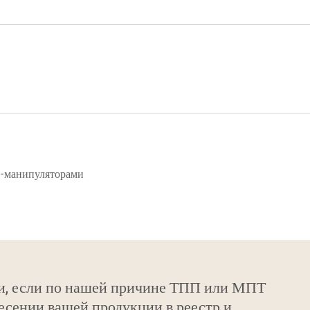
и-манипуляторами
и, если по нашей причине ТПП или МПТ
есении вашей продукции в реестр и