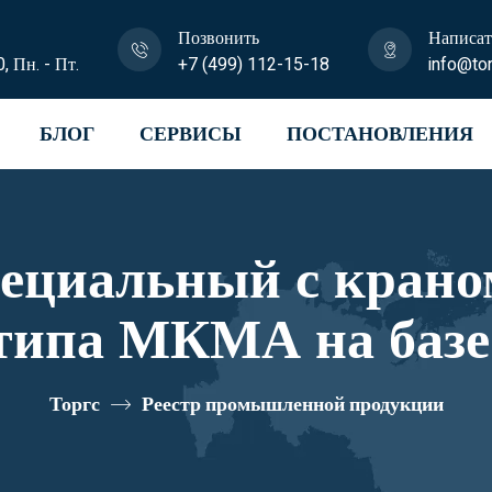
Позвонить
Написат
0, Пн. - Пт.
+7 (499) 112-15-18
info@tor
БЛОГ
СЕРВИСЫ
ПОСТАНОВЛЕНИЯ
пециальный с крано
типа МКМА на базе
 U1К06N-Z028 реес
Торгс
Реестр промышленной продукции
10334725