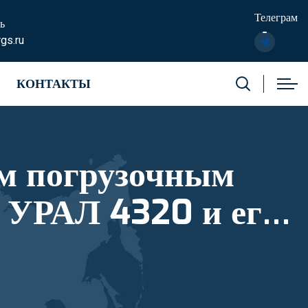
Телеграм
ь
gs.ru
КОНТАКТЫ
м погрузочным
 УРАЛ 4320 и его
тровый номер