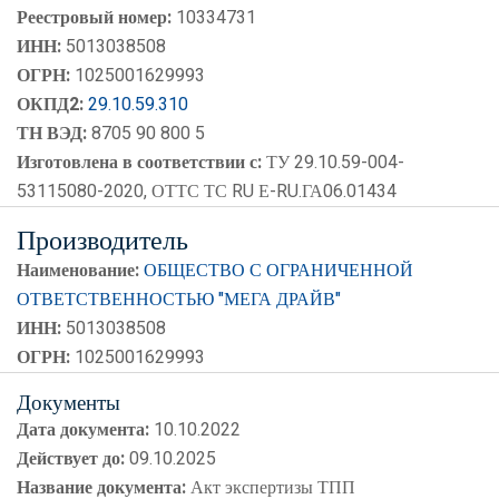
Реестровый номер:
10334731
ИНН:
5013038508
ОГРН:
1025001629993
ОКПД2:
29.10.59.310
ТН ВЭД:
8705 90 800 5
Изготовлена в соответствии с:
ТУ 29.10.59-004-
53115080-2020, ОТТС ТС RU Е-RU.ГА06.01434
Производитель
Наименование:
ОБЩЕСТВО С ОГРАНИЧЕННОЙ
ОТВЕТСТВЕННОСТЬЮ "МЕГА ДРАЙВ"
ИНН:
5013038508
ОГРН:
1025001629993
Документы
Дата документа:
10.10.2022
Действует до:
09.10.2025
Название документа:
Акт экспертизы ТПП