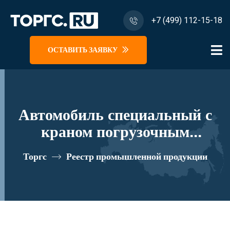
+7 (499) 112-15-18
ОСТАВИТЬ ЗАЯВКУ
Автомобиль специальный с
краном погрузочным
гидравлическим типа МКМА
Торгс
Реестр промышленной продукции
на базе УРАЛ 4320 и его
модификации U1К07N-Z056
реестровый номер 10334731