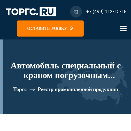
+7 (499) 112-15-18
ОСТАВИТЬ ЗАЯВКУ
Автомобиль специальный с
краном погрузочным
гидравлическим типа МКМА
Торгс
Реестр промышленной продукции
на базе УРАЛ 4320 и его
модификации U1К05N-L120
реестровый номер 10334732