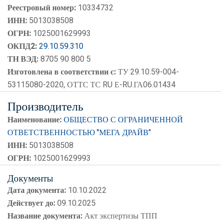
Реестровый номер:
10334732
ИНН:
5013038508
ОГРН:
1025001629993
ОКПД2:
29.10.59.310
ТН ВЭД:
8705 90 800 5
Изготовлена в соответствии с:
ТУ 29.10.59-004-
53115080-2020, ОТТС ТС RU Е-RU.ГА06.01434
Производитель
Наименование:
ОБЩЕСТВО С ОГРАНИЧЕННОЙ
ОТВЕТСТВЕННОСТЬЮ "МЕГА ДРАЙВ"
ИНН:
5013038508
ОГРН:
1025001629993
Документы
Дата документа:
10.10.2022
Действует до:
09.10.2025
Название документа:
Акт экспертизы ТПП