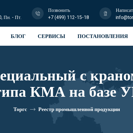
Позвонить
Написат
0, Пн. - Пт.
+7 (499) 112-15-18
info@tor
БЛОГ
СЕРВИСЫ
ПОСТАНОВЛЕНИЯ
пециальный с крано
типа КМА на базе У
и U0K00N-4L200 р
Торгс
Реестр промышленной продукции
10334761