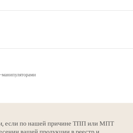
и-манипуляторами
и, если по нашей причине ТПП или МПТ
есении вашей продукции в реестр и