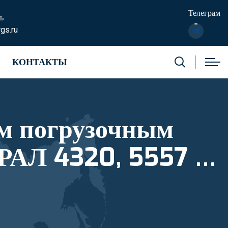
Телеграм
ь
gs.ru
КОНТАКТЫ
м погрузочным
РАЛ 4320, 5557 и
еестровый номер