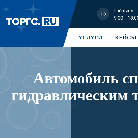
Работаем:
9:00 - 18:0
УСЛУГИ
КЕЙСЫ
Автомобиль с
гидравлическим 
его модификаци