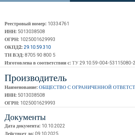
Реестровый номер:
10334761
ИНН:
5013038508
ОГРН:
1025001629993
ОКПД2:
29.10.59.310
ТН ВЭД:
8705 90 800 5
Изготовлена в соответствии с:
ТУ 29.10.59-004-53115080-
Производитель
Наименование:
ОБЩЕСТВО С ОГРАНИЧЕННОЙ ОТВЕТСТ
ИНН:
5013038508
ОГРН:
1025001629993
Документы
Дата документа:
10.10.2022
Действует до:
09.10.2025