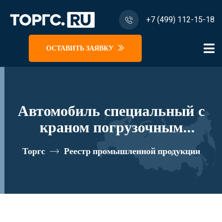
+7 (499) 112-15-18
ОСТАВИТЬ ЗАЯВКУ
Автомобиль специальный с
краном погрузочным
гидравлическим типа МКМА
Торгс
Реестр промышленной продукции
на базе КАМАЗ 65117 и его
модификации 64К06N-Z028
реестровый номер 10334762