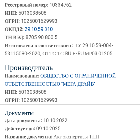
Реестровый номер:
10334762
ИНН:
5013038508
ОГРН:
1025001629993
ОКПД2:
29.10.59.310
ТН ВЭД:
8705 90 800 5
Изготовлена в соответствии с:
ТУ 29.10.59-004-
53115080-2020, ОТТС ТС RU Е-RU.МР03.01205
Производитель
Наименование:
ОБЩЕСТВО С ОГРАНИЧЕННОЙ
ОТВЕТСТВЕННОСТЬЮ "МЕГА ДРАЙВ"
ИНН:
5013038508
ОГРН:
1025001629993
Документы
Дата документа:
10.10.2022
Действует до:
09.10.2025
Название документа:
Акт экспертизы ТПП