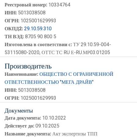
Реестровый номер:
10334764
ИНН:
5013038508
ОГРН:
1025001629993
ОКПД2:
29.10.59.310
ТН ВЭД:
8705 90 800 5
Изготовлена в соответствии с:
ТУ 29.10.59-004-
53115080-2020, ОТТС ТС RU Е-RU.МР03.01205
Производитель
Наименование:
ОБЩЕСТВО С ОГРАНИЧЕННОЙ
ОТВЕТСТВЕННОСТЬЮ "МЕГА ДРАЙВ"
ИНН:
5013038508
ОГРН:
1025001629993
Документы
Дата документа:
10.10.2022
Действует до:
09.10.2025
Название документа:
Акт экспертизы ТПП