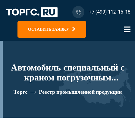
+7 (499) 112-15-18
ОСТАВИТЬ ЗАЯВКУ
Автомобиль специальный с
краном погрузочным
гидравлическим типа МКМА
Торгс
Реестр промышленной продукции
на базе КАМАЗ 65117 и его
модификации 64К06N-Z027
реестровый номер 10334764