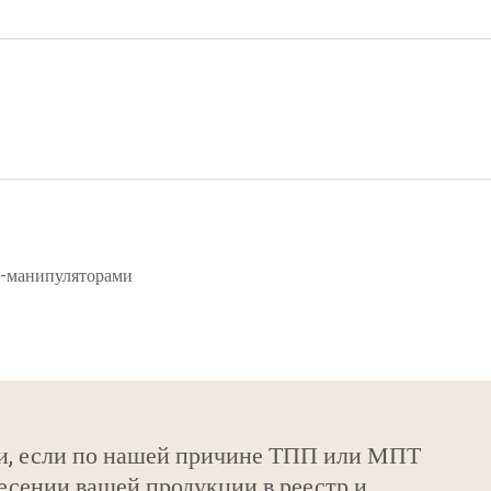
и-манипуляторами
и, если по нашей причине ТПП или МПТ
есении вашей продукции в реестр и