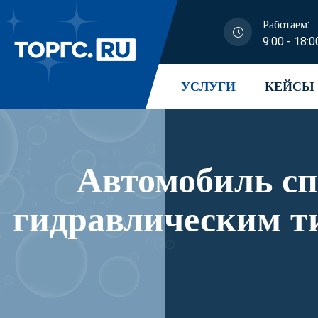
Работаем:
9:00 - 18:0
УСЛУГИ
КЕЙСЫ
Автомобиль с
гидравлическим т
модификации 41К3