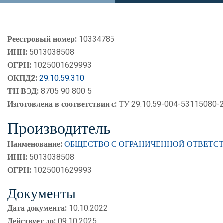
Реестровый номер:
10334785
ИНН:
5013038508
ОГРН:
1025001629993
ОКПД2:
29.10.59.310
ТН ВЭД:
8705 90 800 5
Изготовлена в соответствии с:
ТУ 29.10.59-004-53115080-
Производитель
Наименование:
ОБЩЕСТВО С ОГРАНИЧЕННОЙ ОТВЕТСТ
ИНН:
5013038508
ОГРН:
1025001629993
Документы
Дата документа:
10.10.2022
Действует до:
09.10.2025