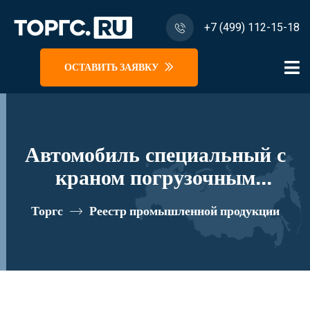
+7 (499) 112-15-18
ОСТАВИТЬ ЗАЯВКУ
Автомобиль специальный с
краном погрузочным
гидравлическим типа КМА на
Торгс
Реестр промышленной продукции
базе УРАЛ 4320 и его
модификации U1K00N-L080
реестровый номер 10334824