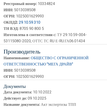
Реестровый номер:
10334824
ИНН:
5013038508
ОГРН:
1025001629993
ОКПД2:
29.10.59.310
ТН ВЭД:
8705 90 800 5
Изготовлена в соответствии с:
ТУ 29.10.59-004-
53115080-2020, ОТТС ТС RU Е-RU.ГА06.01434
Производитель
Наименование:
ОБЩЕСТВО С ОГРАНИЧЕННОЙ
ОТВЕТСТВЕННОСТЬЮ "МЕГА ДРАЙВ"
ИНН:
5013038508
ОГРН:
1025001629993
Документы
Дата документа:
10.10.2022
Действует до:
09.10.2025
Название документа:
Акт экспертизы ТПП