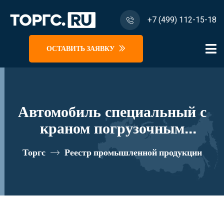
+7 (499) 112-15-18
ОСТАВИТЬ ЗАЯВКУ
Автомобиль специальный с
краном погрузочным
гидравлическим типа КМА на
Торгс
Реестр промышленной продукции
базе КАМАЗ 65117 и его
модификации 64K02N-Z151
реестровый номер 10334868