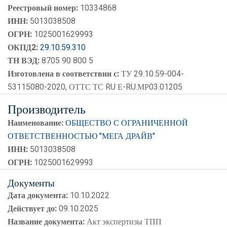
Реестровый номер:
10334868
ИНН:
5013038508
ОГРН:
1025001629993
ОКПД2:
29.10.59.310
ТН ВЭД:
8705 90 800 5
Изготовлена в соответствии с:
ТУ 29.10.59-004-
53115080-2020, ОТТС ТС RU Е-RU.МР03.01205
Производитель
Наименование:
ОБЩЕСТВО С ОГРАНИЧЕННОЙ
ОТВЕТСТВЕННОСТЬЮ "МЕГА ДРАЙВ"
ИНН:
5013038508
ОГРН:
1025001629993
Документы
Дата документа:
10.10.2022
Действует до:
09.10.2025
Название документа:
Акт экспертизы ТПП