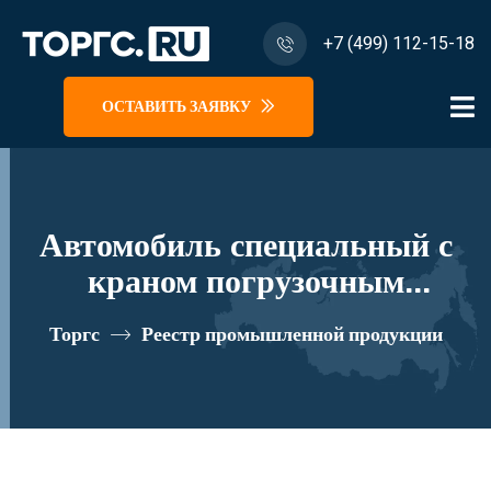
+7 (499) 112-15-18
ОСТАВИТЬ ЗАЯВКУ
Автомобиль специальный с
краном погрузочным
гидравлическим типа МКМА
Торгс
Реестр промышленной продукции
на базе КАМАЗ 65117 и его
модификации 64К06N-Z152
реестровый номер 10334874