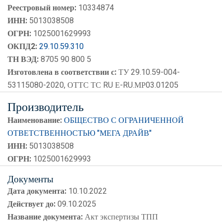
Реестровый номер:
10334874
ИНН:
5013038508
ОГРН:
1025001629993
ОКПД2:
29.10.59.310
ТН ВЭД:
8705 90 800 5
Изготовлена в соответствии с:
ТУ 29.10.59-004-
53115080-2020, ОТТС ТС RU Е-RU.МР03.01205
Производитель
Наименование:
ОБЩЕСТВО С ОГРАНИЧЕННОЙ
ОТВЕТСТВЕННОСТЬЮ "МЕГА ДРАЙВ"
ИНН:
5013038508
ОГРН:
1025001629993
Документы
Дата документа:
10.10.2022
Действует до:
09.10.2025
Название документа:
Акт экспертизы ТПП