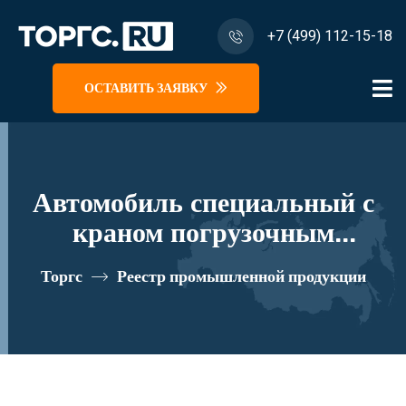
+7 (499) 112-15-18
ОСТАВИТЬ ЗАЯВКУ
Автомобиль специальный с
краном погрузочным
гидравлическим типа МКМА
Торгс
Реестр промышленной продукции
на базе УРАЛ 4320 и его
модификации U1К06N-Z070
реестровый номер 10334909