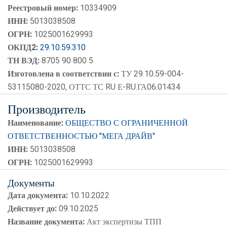
Реестровый номер:
10334909
ИНН:
5013038508
ОГРН:
1025001629993
ОКПД2:
29.10.59.310
ТН ВЭД:
8705 90 800 5
Изготовлена в соответствии с:
ТУ 29.10.59-004-
53115080-2020, ОТТС ТС RU Е-RU.ГА06.01434
Производитель
Наименование:
ОБЩЕСТВО С ОГРАНИЧЕННОЙ
ОТВЕТСТВЕННОСТЬЮ "МЕГА ДРАЙВ"
ИНН:
5013038508
ОГРН:
1025001629993
Документы
Дата документа:
10.10.2022
Действует до:
09.10.2025
Название документа:
Акт экспертизы ТПП