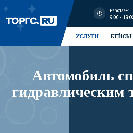
Работаем:
9:00 - 18:0
УСЛУГИ
КЕЙСЫ
Автомобиль с
гидравлическим 
модификации 41K0