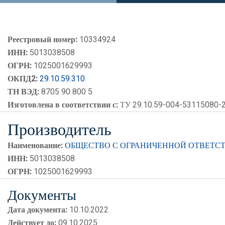
Реестровый номер:
10334924
ИНН:
5013038508
ОГРН:
1025001629993
ОКПД2:
29.10.59.310
ТН ВЭД:
8705 90 800 5
Изготовлена в соответствии с:
ТУ 29.10.59-004-53115080-
Производитель
Наименование:
ОБЩЕСТВО С ОГРАНИЧЕННОЙ ОТВЕТСТ
ИНН:
5013038508
ОГРН:
1025001629993
Документы
Дата документа:
10.10.2022
Действует до:
09.10.2025