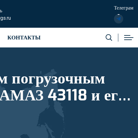
Телеграм
ь
gs.ru
КОНТАКТЫ
м погрузочным
АМАЗ 43118 и его
ый номер 10334924