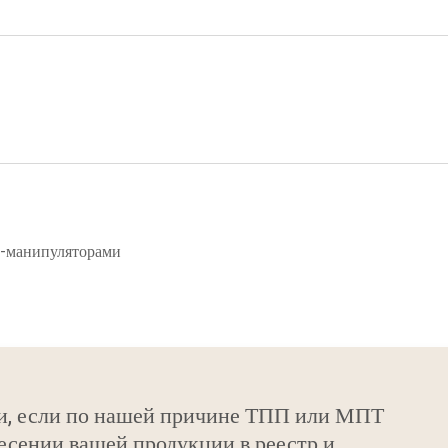
и-манипуляторами
и, если по нашей причине ТПП или МПТ
есении вашей продукции в реестр и