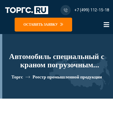
+7 (499) 112-15-18
ОСТАВИТЬ ЗАЯВКУ
Автомобиль специальный с
краном погрузочным
гидравлическим типа КМА на
Торгс
Реестр промышленной продукции
базе КАМАЗ 65115 и его
модификации 62K02N-Z175
реестровый номер 10334974