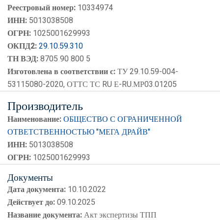
Реестровый номер:
10334974
ИНН:
5013038508
ОГРН:
1025001629993
ОКПД2:
29.10.59.310
ТН ВЭД:
8705 90 800 5
Изготовлена в соответствии с:
ТУ 29.10.59-004-
53115080-2020, ОТТС ТС RU Е-RU.МР03.01205
Производитель
Наименование:
ОБЩЕСТВО С ОГРАНИЧЕННОЙ
ОТВЕТСТВЕННОСТЬЮ "МЕГА ДРАЙВ"
ИНН:
5013038508
ОГРН:
1025001629993
Документы
Дата документа:
10.10.2022
Действует до:
09.10.2025
Название документа:
Акт экспертизы ТПП