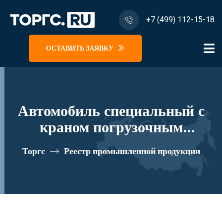
+7 (499) 112-15-18
ОСТАВИТЬ ЗАЯВКУ
Автомобиль специальный с
краном погрузочным
гидравлическим типа КМА на
Торгс
Реестр промышленной продукции
базе КАМАЗ 65115 и его
модификации 62K02N-Z040
реестровый номер 10334976