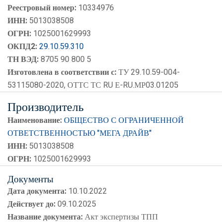
Реестровый номер:
10334976
ИНН:
5013038508
ОГРН:
1025001629993
ОКПД2:
29.10.59.310
ТН ВЭД:
8705 90 800 5
Изготовлена в соответствии с:
ТУ 29.10.59-004-
53115080-2020, ОТТС ТС RU Е-RU.МР03.01205
Производитель
Наименование:
ОБЩЕСТВО С ОГРАНИЧЕННОЙ
ОТВЕТСТВЕННОСТЬЮ "МЕГА ДРАЙВ"
ИНН:
5013038508
ОГРН:
1025001629993
Документы
Дата документа:
10.10.2022
Действует до:
09.10.2025
Название документа:
Акт экспертизы ТПП