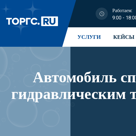
Работаем:
9:00 - 18:0
УСЛУГИ
КЕЙСЫ
Автомобиль с
гидравлическим 
его модификаци