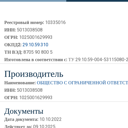
Реестровый номер:
10335016
ИНН:
5013038508
ОГРН:
1025001629993
ОКПД2:
29.10.59.310
ТН ВЭД:
8705 90 800 5
Изготовлена в соответствии с:
ТУ 29.10.59-004-53115080-
Производитель
Наименование:
ОБЩЕСТВО С ОГРАНИЧЕННОЙ ОТВЕТСТ
ИНН:
5013038508
ОГРН:
1025001629993
Документы
Дата документа:
10.10.2022
Действует до:
09.10.2025