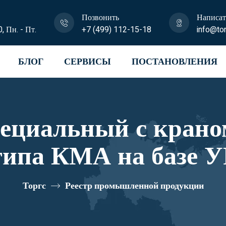
Позвонить
Написат
0, Пн. - Пт.
+7 (499) 112-15-18
info@tor
БЛОГ
СЕРВИСЫ
ПОСТАНОВЛЕНИЯ
пециальный с крано
типа КМА на базе У
и U0K00N-4L120 р
Торгс
Реестр промышленной продукции
10335016