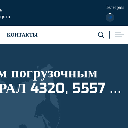
Телеграм
ь
gs.ru
КОНТАКТЫ
м погрузочным
РАЛ 4320, 5557 и
еестровый номер