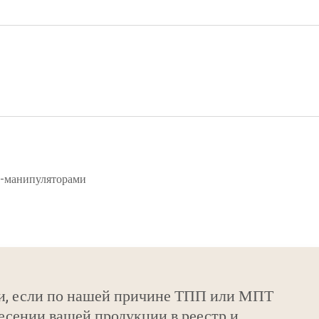
и-манипуляторами
и, если по нашей причине ТПП или МПТ
есении вашей продукции в реестр и