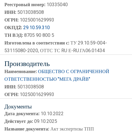
Реестровый номер:
10335040
ИНН:
5013038508
ОГРН:
1025001629993
ОКПД2:
29.10.59.310
ТН ВЭД:
8705 90 800 5
Изготовлена в соответствии с:
ТУ 29.10.59-004-
53115080-2020, ОТТС ТС RU Е-RU.ГА06.01434
Производитель
Наименование:
ОБЩЕСТВО С ОГРАНИЧЕННОЙ
ОТВЕТСТВЕННОСТЬЮ "МЕГА ДРАЙВ"
ИНН:
5013038508
ОГРН:
1025001629993
Документы
Дата документа:
10.10.2022
Действует до:
09.10.2025
Название документа:
Акт экспертизы ТПП