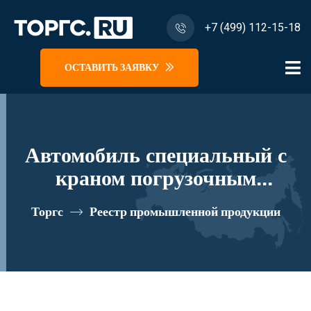
+7 (499) 112-15-18
ОСТАВИТЬ ЗАЯВКУ
Автомобиль специальный с
краном погрузочным
гидравлическим типа КМА на
Торгс
Реестр промышленной продукции
базе УРАЛ 4320 и его
модификации U1K03N-Z050
реестровый номер 10335040