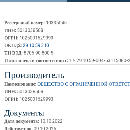
Реестровый номер:
10335045
ИНН:
5013038508
ОГРН:
1025001629993
ОКПД2:
29.10.59.310
ТН ВЭД:
8705 90 800 5
Изготовлена в соответствии с:
ТУ 29.10.59-004-53115080-
Производитель
Наименование:
ОБЩЕСТВО С ОГРАНИЧЕННОЙ ОТВЕТСТ
ИНН:
5013038508
ОГРН:
1025001629993
Документы
Дата документа:
10.10.2022
Действует до:
09.10.2025