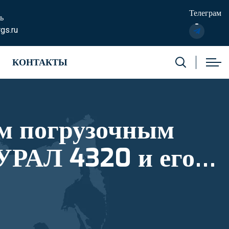
Телеграм
ь
gs.ru
КОНТАКТЫ
м погрузочным
УРАЛ 4320 и его
тровый номер