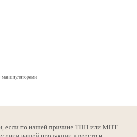
и-манипуляторами
и, если по нашей причине ТПП или МПТ
есении вашей продукции в реестр и