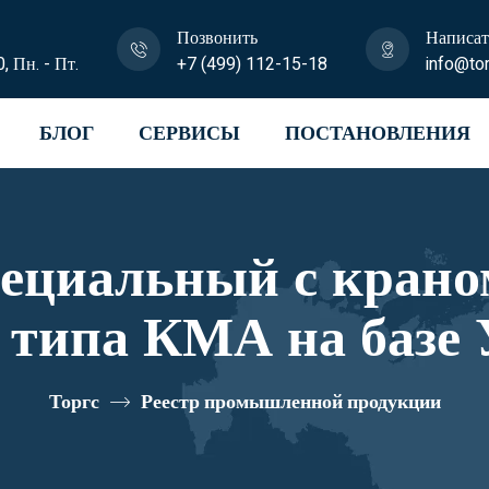
Позвонить
Написат
0, Пн. - Пт.
+7 (499) 112-15-18
info@tor
БЛОГ
СЕРВИСЫ
ПОСТАНОВЛЕНИЯ
пециальный с крано
 типа КМА на базе 
 U1K02N-Z027 реес
Торгс
Реестр промышленной продукции
10335045