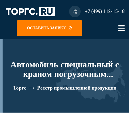
+7 (499) 112-15-18
ОСТАВИТЬ ЗАЯВКУ
Автомобиль специальный с
краном погрузочным
гидравлическим типа КМА на
Торгс
Реестр промышленной продукции
базе КАМАЗ 43118 и его
модификации 41К10N-L120
реестровый номер 10335062