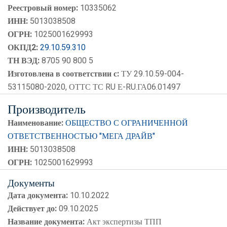
Реестровый номер:
10335062
ИНН:
5013038508
ОГРН:
1025001629993
ОКПД2:
29.10.59.310
ТН ВЭД:
8705 90 800 5
Изготовлена в соответствии с:
ТУ 29.10.59-004-
53115080-2020, ОТТС ТС RU Е-RU.ГА06.01497
Производитель
Наименование:
ОБЩЕСТВО С ОГРАНИЧЕННОЙ
ОТВЕТСТВЕННОСТЬЮ "МЕГА ДРАЙВ"
ИНН:
5013038508
ОГРН:
1025001629993
Документы
Дата документа:
10.10.2022
Действует до:
09.10.2025
Название документа:
Акт экспертизы ТПП