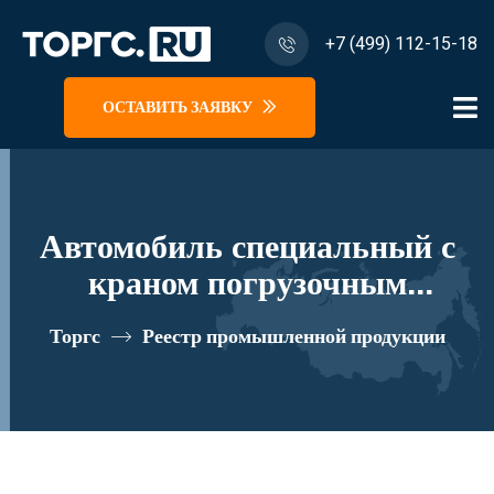
+7 (499) 112-15-18
ОСТАВИТЬ ЗАЯВКУ
Автомобиль специальный с
краном погрузочным
гидравлическим типа КМА на
Торгс
Реестр промышленной продукции
базе КАМАЗ 43118 и его
модификации 41K03N-Z028
реестровый номер 10335071