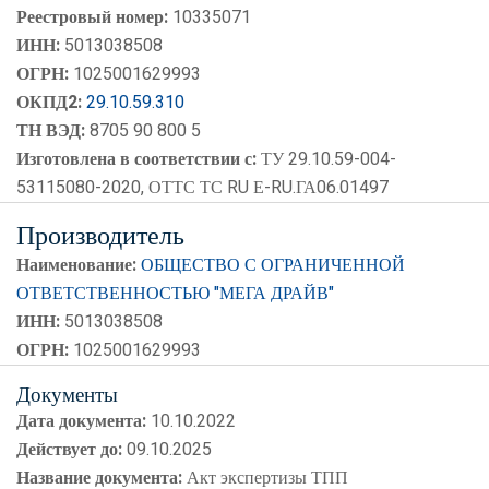
Реестровый номер:
10335071
ИНН:
5013038508
ОГРН:
1025001629993
ОКПД2:
29.10.59.310
ТН ВЭД:
8705 90 800 5
Изготовлена в соответствии с:
ТУ 29.10.59-004-
53115080-2020, ОТТС ТС RU Е-RU.ГА06.01497
Производитель
Наименование:
ОБЩЕСТВО С ОГРАНИЧЕННОЙ
ОТВЕТСТВЕННОСТЬЮ "МЕГА ДРАЙВ"
ИНН:
5013038508
ОГРН:
1025001629993
Документы
Дата документа:
10.10.2022
Действует до:
09.10.2025
Название документа:
Акт экспертизы ТПП