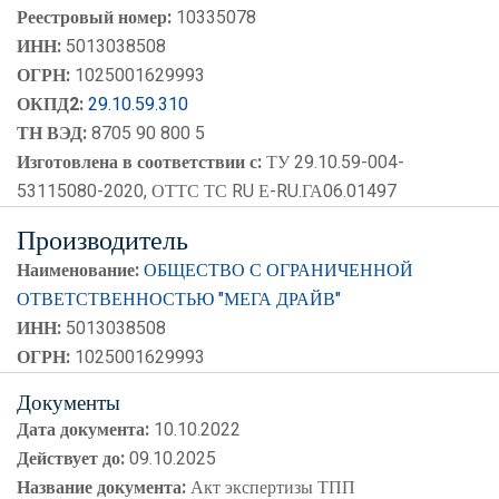
Реестровый номер:
10335078
ИНН:
5013038508
ОГРН:
1025001629993
ОКПД2:
29.10.59.310
ТН ВЭД:
8705 90 800 5
Изготовлена в соответствии с:
ТУ 29.10.59-004-
53115080-2020, ОТТС ТС RU Е-RU.ГА06.01497
Производитель
Наименование:
ОБЩЕСТВО С ОГРАНИЧЕННОЙ
ОТВЕТСТВЕННОСТЬЮ "МЕГА ДРАЙВ"
ИНН:
5013038508
ОГРН:
1025001629993
Документы
Дата документа:
10.10.2022
Действует до:
09.10.2025
Название документа:
Акт экспертизы ТПП