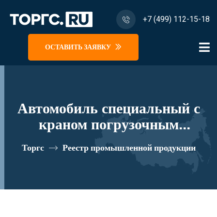
+7 (499) 112-15-18
ОСТАВИТЬ ЗАЯВКУ
Автомобиль специальный с
краном погрузочным
гидравлическим типа МКМА
Торгс
Реестр промышленной продукции
на базе КАМАЗ 43118 и его
модификации 41К07N-Z110
реестровый номер 10335078