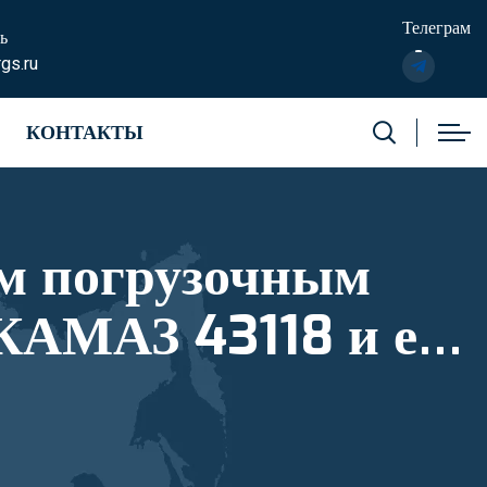
Телеграм
ь
gs.ru
КОНТАКТЫ
м погрузочным
КАМАЗ 43118 и его
тровый номер