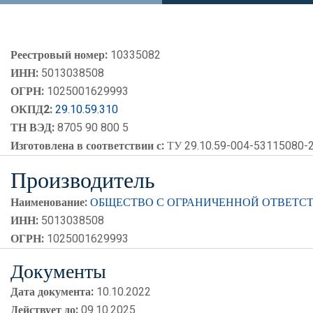
Реестровый номер:
10335082
ИНН:
5013038508
ОГРН:
1025001629993
ОКПД2:
29.10.59.310
ТН ВЭД:
8705 90 800 5
Изготовлена в соответствии с:
ТУ 29.10.59-004-53115080-
Производитель
Наименование:
ОБЩЕСТВО С ОГРАНИЧЕННОЙ ОТВЕТСТ
ИНН:
5013038508
ОГРН:
1025001629993
Документы
Дата документа:
10.10.2022
Действует до:
09.10.2025