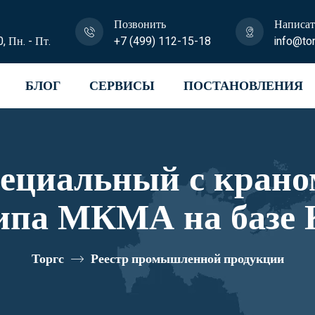
Позвонить
Написат
0, Пн. - Пт.
+7 (499) 112-15-18
info@tor
БЛОГ
СЕРВИСЫ
ПОСТАНОВЛЕНИЯ
пециальный с крано
ипа МКМА на базе 
 41К16N-Z070 реес
Торгс
Реестр промышленной продукции
10335082