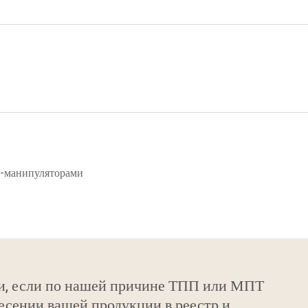
и-манипуляторами
и, если по нашей причине ТПП или МПТ
есении вашей продукции в реестр и