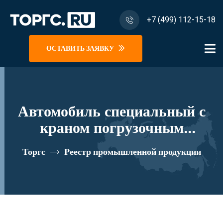
+7 (499) 112-15-18
ОСТАВИТЬ ЗАЯВКУ
Автомобиль специальный с
краном погрузочным
гидравлическим типа МКМА
Торгс
Реестр промышленной продукции
на базе КАМАЗ 43118 и его
модификации 41К16N-Z180
реестровый номер 10335086