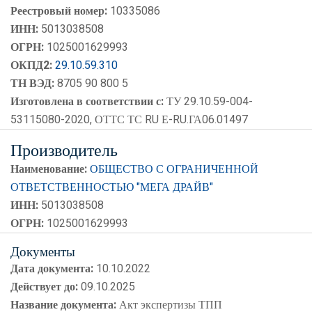
Реестровый номер:
10335086
ИНН:
5013038508
ОГРН:
1025001629993
ОКПД2:
29.10.59.310
ТН ВЭД:
8705 90 800 5
Изготовлена в соответствии с:
ТУ 29.10.59-004-
53115080-2020, ОТТС ТС RU Е-RU.ГА06.01497
Производитель
Наименование:
ОБЩЕСТВО С ОГРАНИЧЕННОЙ
ОТВЕТСТВЕННОСТЬЮ "МЕГА ДРАЙВ"
ИНН:
5013038508
ОГРН:
1025001629993
Документы
Дата документа:
10.10.2022
Действует до:
09.10.2025
Название документа:
Акт экспертизы ТПП