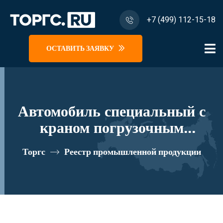
+7 (499) 112-15-18
ОСТАВИТЬ ЗАЯВКУ
Автомобиль специальный с
краном погрузочным
гидравлическим типа КМА на
Торгс
Реестр промышленной продукции
базе КАМАЗ 43118 и его
модификации 41К33N-Z151
реестровый номер 10335094