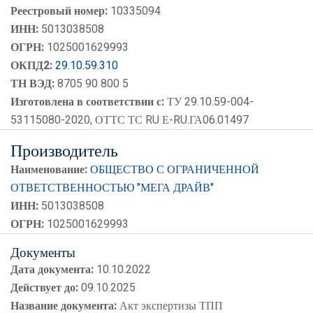
Реестровый номер:
10335094
ИНН:
5013038508
ОГРН:
1025001629993
ОКПД2:
29.10.59.310
ТН ВЭД:
8705 90 800 5
Изготовлена в соответствии с:
ТУ 29.10.59-004-
53115080-2020, ОТТС ТС RU Е-RU.ГА06.01497
Производитель
Наименование:
ОБЩЕСТВО С ОГРАНИЧЕННОЙ
ОТВЕТСТВЕННОСТЬЮ "МЕГА ДРАЙВ"
ИНН:
5013038508
ОГРН:
1025001629993
Документы
Дата документа:
10.10.2022
Действует до:
09.10.2025
Название документа:
Акт экспертизы ТПП