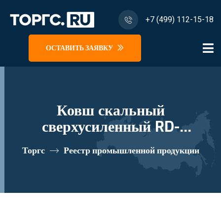
+7 (499) 112-15-18
ОСТАВИТЬ ЗАЯВКУ
Ковш скальный
сверхусиленный RD-
350.43(34).KMH1 реестровый
Торгс
Реестр промышленной продукции
номер 10335152