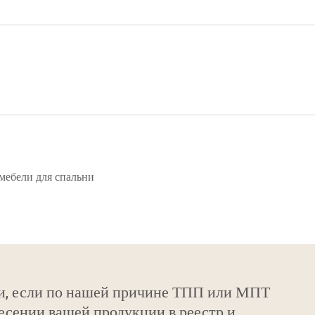
мебели для спальни
и, если по нашей причине ТПП или МПТ
есении вашей продукции в реестр и