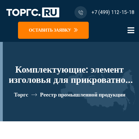
+7 (499) 112-15-18
ОСТАВИТЬ ЗАЯВКУ
Комплектующие: элемент
изголовья для прикроватной
тумбы 48*3.6*95 "Модена"
Торгс
Реестр промышленной продукции
МО 413 реестровый номер
10335291