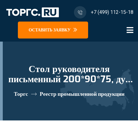
+7 (499) 112-15-18
ОСТАВИТЬ ЗАЯВКУ
Стол руководителя
письменный 200*90*75, дуб
шамони "Борн Optima" B 101
Торгс
Реестр промышленной продукции
ДШ реестровый номер
10335336