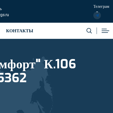
Телеграм
ь
gs.ru
КОНТАКТЫ
мфорт" К.106
35362