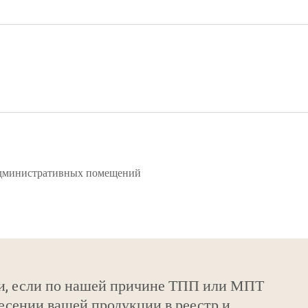
административных помещений
и, если по нашей причине ТПП или МПТ
есении вашей продукции в реестр и