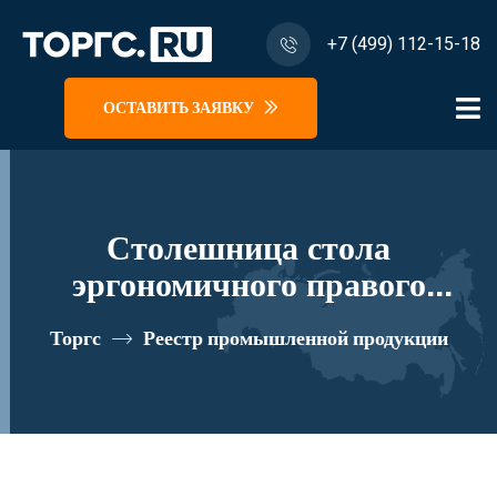
+7 (499) 112-15-18
ОСТАВИТЬ ЗАЯВКУ
Столешница стола
эргономичного правого
140*90*2.5 "Комфорт" К.652
Торгс
Реестр промышленной продукции
реестровый номер 10335389