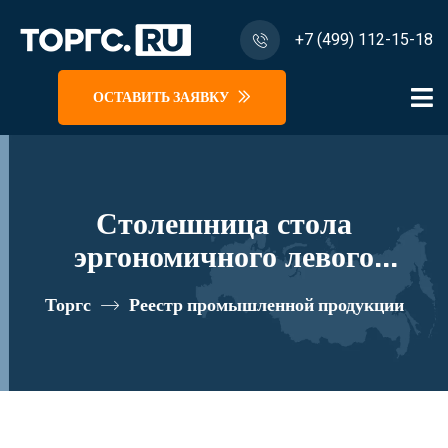
+7 (499) 112-15-18
ОСТАВИТЬ ЗАЯВКУ
Столешница стола
эргономичного левого
120*90*2.5 "Комфорт" К.691
Торгс
Реестр промышленной продукции
реестровый номер 10335395