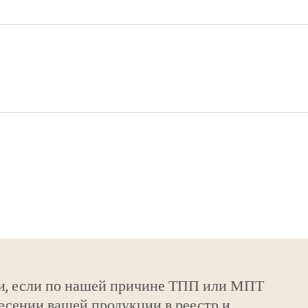
и, если по нашей причине ТПП или МПТ
есении вашей продукции в реестр и