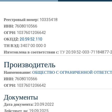
Реестровый номер:
10335418
ИНН:
7608010566
ОГРН:
1037601206642
ОКПД2:
20.59.52.110
ТН ВЭД:
3407 00 000 0
Изготовлена в соответствии с:
ТУ 20.59.52-003-71184877-2
Производитель
Наименование:
ОБЩЕСТВО С ОГРАНИЧЕННОЙ ОТВЕТС
ИНН:
7608010566
ОГРН:
1037601206642
Документы
Дата документа:
20.09.2022
Действует до:
19.09.2025