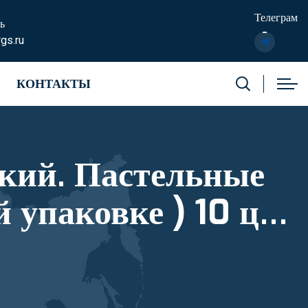
Телеграм
ь
gs.ru
КОНТАКТЫ
ский. Пастельные
5418