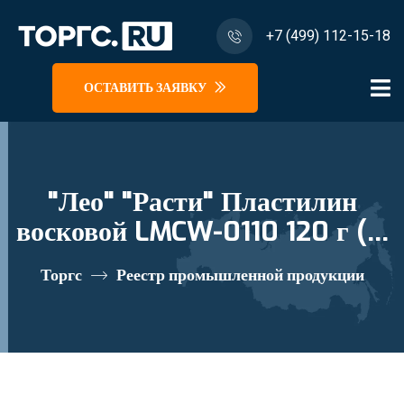
+7 (499) 112-15-18
ОСТАВИТЬ ЗАЯВКУ
"Лео" "Расти" Пластилин
восковой LMCW-0110 120 г ( в
картонной упаковке ) 10 цв.
Торгс
Реестр промышленной продукции
реестровый номер 10335422