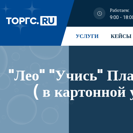
Работаем:
9:00 - 18:0
УСЛУГИ
КЕЙСЫ
"Лео" "Учись" Пластилин
( в картонной упаковке ) 6 