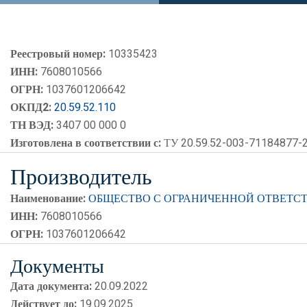
Реестровый номер:
10335423
ИНН:
7608010566
ОГРН:
1037601206642
ОКПД2:
20.59.52.110
ТН ВЭД:
3407 00 000 0
Изготовлена в соответствии с:
ТУ 20.59.52-003-71184877-2
Производитель
Наименование:
ОБЩЕСТВО С ОГРАНИЧЕННОЙ ОТВЕТС
ИНН:
7608010566
ОГРН:
1037601206642
Документы
Дата документа:
20.09.2022
Действует до:
19.09.2025