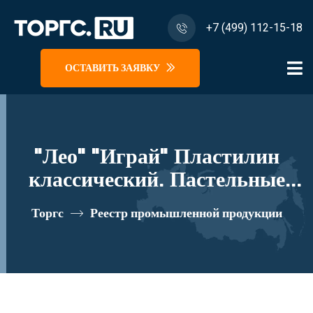
+7 (499) 112-15-18
ОСТАВИТЬ ЗАЯВКУ
"Лео" "Играй" Пластилин
классический. Пастельные
цвета LPMCP-0106 72 г ( в
Торгс
Реестр промышленной продукции
картонной упаковке ) 6 цв.
реестровый номер 10335431