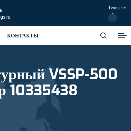
Телеграм
ь
gs.ru
КОНТАКТЫ
VSSP-500
омер 10335438