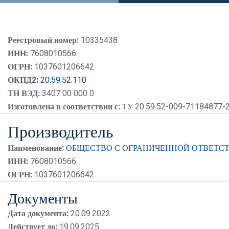
Реестровый номер:
10335438
ИНН:
7608010566
ОГРН:
1037601206642
ОКПД2:
20.59.52.110
ТН ВЭД:
3407 00 000 0
Изготовлена в соответствии с:
ТУ 20.59.52-009-71184877-2
Производитель
Наименование:
ОБЩЕСТВО С ОГРАНИЧЕННОЙ ОТВЕТС
ИНН:
7608010566
ОГРН:
1037601206642
Документы
Дата документа:
20.09.2022
Действует до:
19.09.2025