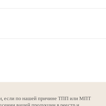
и, если по нашей причине ТПП или МПТ
есении вашей продукции в реестр и