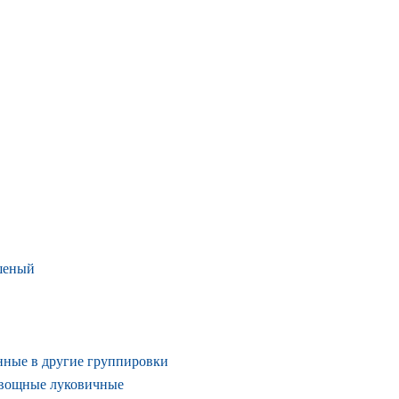
ушеный
нные в другие группировки
овощные луковичные