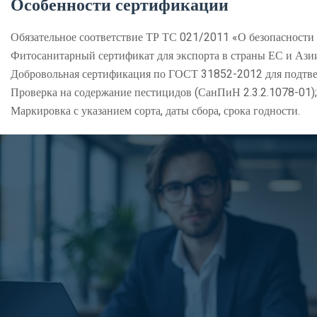
Особенности сертификации
Обязательное соответствие ТР ТС 021/2011 «О безопасности
Фитосанитарный сертификат для экспорта в страны ЕС и Ази
Добровольная сертификация по ГОСТ 31852-2012 для подтве
Проверка на содержание пестицидов (СанПиН 2.3.2.1078-01);
Маркировка с указанием сорта, даты сбора, срока годности.