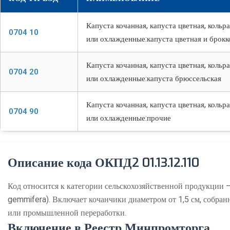
Капуста кочанная, капуста цветная, кольр
0704 10
или охлажденные:капуста цветная и брокк
Капуста кочанная, капуста цветная, кольр
0704 20
или охлажденные:капуста брюссельская
Капуста кочанная, капуста цветная, кольр
0704 90
или охлажденные:прочие
Описание кода ОКПД2 01.13.12.110
Код относится к категории сельскохозяйственной продукции — 
gemmifera). Включает кочанчики диаметром от 1,5 см, собра
или промышленной переработки.
Включение в Реестр Минпромторга