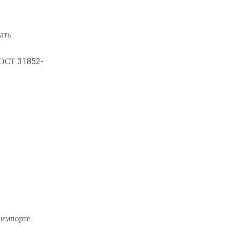
ать
 ГОСТ 31852-
/импорте.