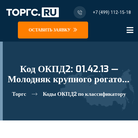
+7 (499) 112-15-18
ОСТАВИТЬ ЗАЯВКУ
Код ОКПД2: 01.42.13 —
Молодняк крупного рогатого
скота и буйволов живой
Торгс
Коды ОКПД2 по классификатору